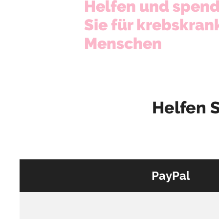
Helfen und spen
Sie für krebskran
Menschen
Helfen 
PayPal