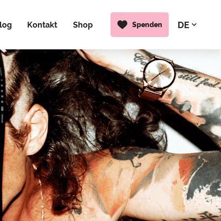
DE
EN
log
Kontakt
Shop
Spenden